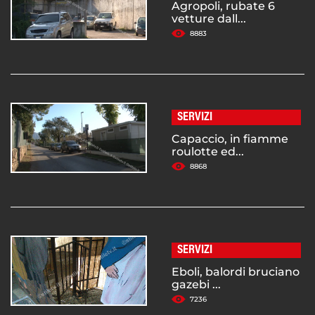
Agropoli, rubate 6
vetture dall...
8883
SERVIZI
Capaccio, in fiamme
roulotte ed...
8868
SERVIZI
Eboli, balordi bruciano
gazebi ...
7236