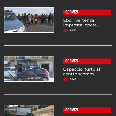
SERVIZI
Eboli, vertenza
Improsta: opera...
6457
SERVIZI
Capaccio, furto al
centro scomm...
5842
SERVIZI