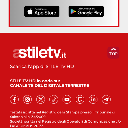
Scarica l'app di STILE TV HD
STILE TV HD in onda su:
CANALE 78 DEL DIGITALE TERRESTRE
Testata iscritta nel Registro della Stampa presso il Tribunale di
Salerno al n. 34/2009
Società iscritta nel Registro degli Operatori di Comunicazione c/o
l’AGCOM al n. 20133