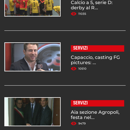
Calcio a 5, serie D:
derby al R...
11035
SERVIZI
Capaccio, casting FG
pictures: ...
10510
SERVIZI
Aia sezione Agropoli,
festa nel...
9479