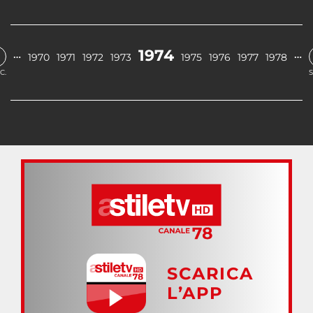
1974
…
…
1970
1971
1972
1973
1975
1976
1977
1978
C.
S
SCARICA
L’APP