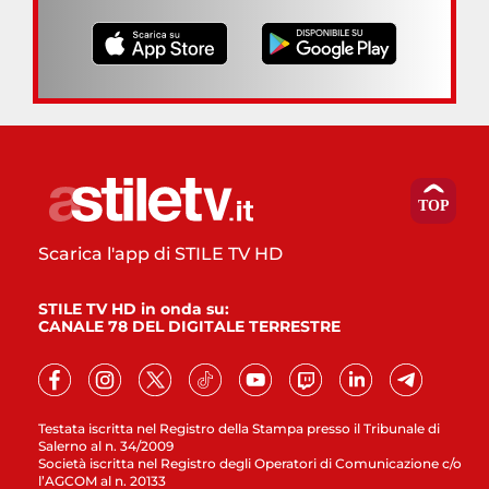
Scarica l'app di STILE TV HD
STILE TV HD in onda su:
CANALE 78 DEL DIGITALE TERRESTRE
Testata iscritta nel Registro della Stampa presso il Tribunale di
Salerno al n. 34/2009
Società iscritta nel Registro degli Operatori di Comunicazione c/o
l’AGCOM al n. 20133