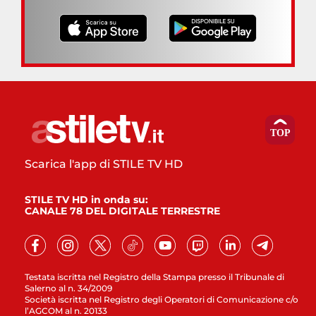
Scarica l'app di STILE TV HD
STILE TV HD in onda su:
CANALE 78 DEL DIGITALE TERRESTRE
Testata iscritta nel Registro della Stampa presso il Tribunale di
Salerno al n. 34/2009
Società iscritta nel Registro degli Operatori di Comunicazione c/o
l’AGCOM al n. 20133