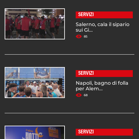
SERVIZI
Salerno, cala il sipario
sui Gi...
85
SERVIZI
Napoli, bagno di folla
per Alem...
68
SERVIZI