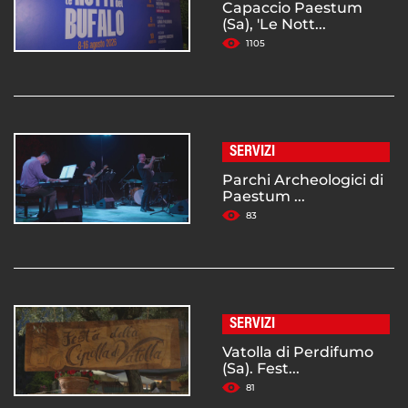
Capaccio Paestum
(Sa), 'Le Nott...
1105
SERVIZI
Parchi Archeologici di
Paestum ...
83
SERVIZI
Vatolla di Perdifumo
(Sa). Fest...
81