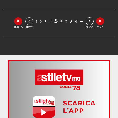
«
»
‹
›
5
…
1
2
3
4
6
7
8
9
INIZIO
PREC.
SUCC.
FINE
SCARICA
L’APP