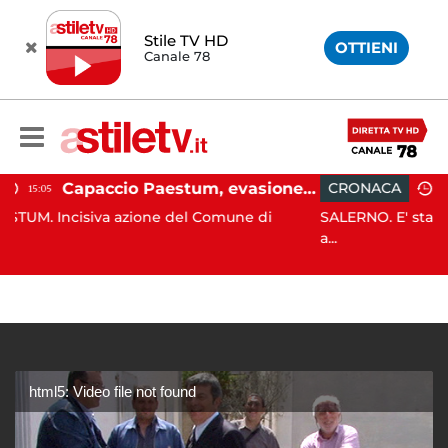
Stile TV HD
OTTIENI
Canale 78
Capaccio Paestum, evasione tassa di soggiorno: scoperte 49 strutture fantasma, elevate 132 sanzioni
CRONACA
13:55
azione del Comune di
SALERNO. E' stato scoperto solo al
a...
html5: Video file not found