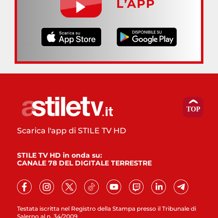
L’APP
Scarica l'app di STILE TV HD
STILE TV HD in onda su:
CANALE 78 DEL DIGITALE TERRESTRE
Testata iscritta nel Registro della Stampa presso il Tribunale di
Salerno al n. 34/2009