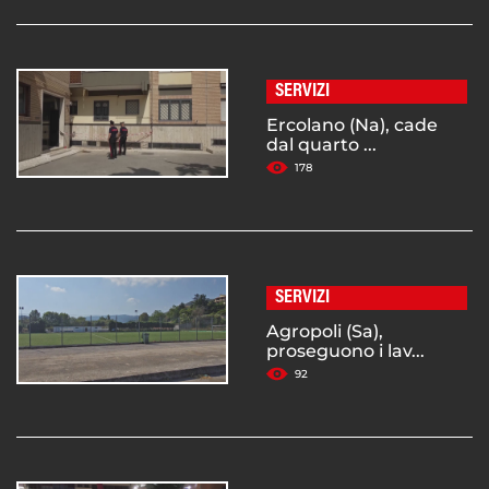
SERVIZI
Ercolano (Na), cade
dal quarto ...
178
SERVIZI
Agropoli (Sa),
proseguono i lav...
92