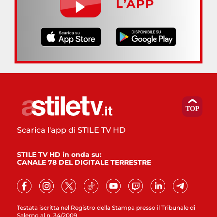
L’APP
Scarica l'app di STILE TV HD
STILE TV HD in onda su:
CANALE 78 DEL DIGITALE TERRESTRE
Testata iscritta nel Registro della Stampa presso il Tribunale di
Salerno al n. 34/2009