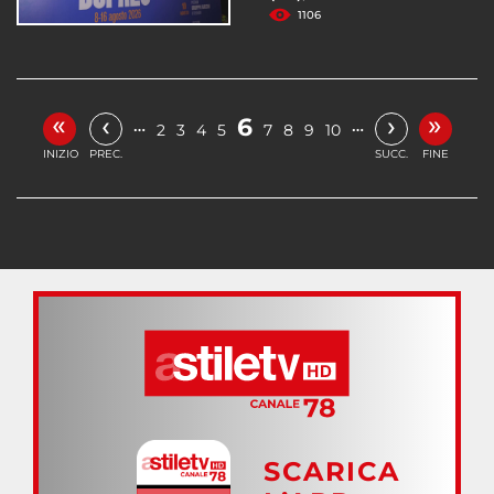
1106
«
»
‹
›
6
…
…
2
3
4
5
7
8
9
10
INIZIO
PREC.
SUCC.
FINE
SCARICA