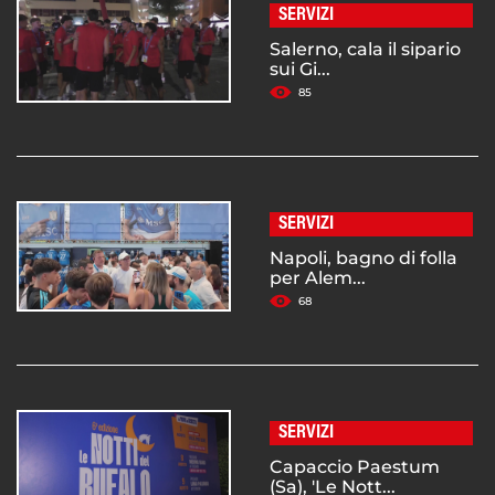
SERVIZI
Salerno, cala il sipario
sui Gi...
85
SERVIZI
Napoli, bagno di folla
per Alem...
68
SERVIZI
Capaccio Paestum
(Sa), 'Le Nott...