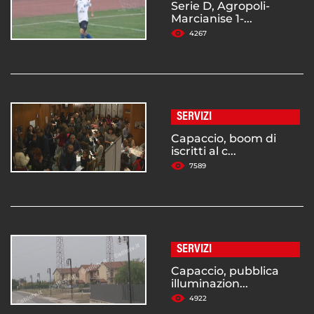
Serie D, Agropoli-
Marcianise 1-...
4267
SERVIZI
Capaccio, boom di
iscritti al c...
7589
SERVIZI
Capaccio, pubblica
illuminazion...
4922