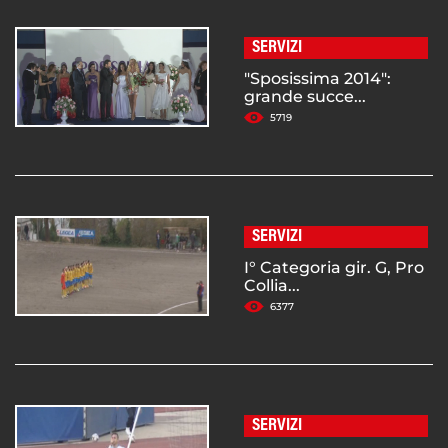
SERVIZI
"Sposissima 2014":
grande succe...
5719
SERVIZI
I° Categoria gir. G, Pro
Collia...
6377
SERVIZI