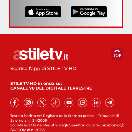
Scarica l'app di STILE TV HD
STILE TV HD in onda su:
CANALE 78 DEL DIGITALE TERRESTRE
Testata iscritta nel Registro della Stampa presso il Tribunale di
Salerno al n. 34/2009
Società iscritta nel Registro degli Operatori di Comunicazione c/o
l’AGCOM al n. 20133