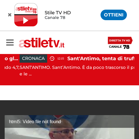
Stile TV HD
OTTIENI
Canale 78
Campi Flegrei, aumentano gli sfollati e infuria lo scontro politico
Sant'Antimo, tenta di truffare anziana: 16enne denunciato dai carab
CRONACA
12:15
 4,7,
SANT'ANTIMO. Sant’Antimo. È da poco trascorso il pranzo
e le ...
html5: Video file not found