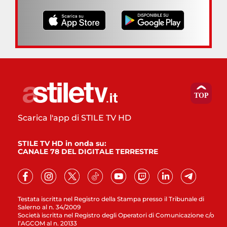
Scarica l'app di STILE TV HD
STILE TV HD in onda su:
CANALE 78 DEL DIGITALE TERRESTRE
Testata iscritta nel Registro della Stampa presso il Tribunale di
Salerno al n. 34/2009
Società iscritta nel Registro degli Operatori di Comunicazione c/o
l’AGCOM al n. 20133