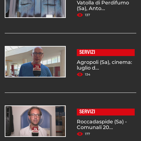
Vatolla di Perdifumo
(Sa), Anto...
137
SERVIZI
Agropoli (Sa), cinema:
luglio d...
134
SERVIZI
Roccadaspide (Sa) -
Comunali 20...
177