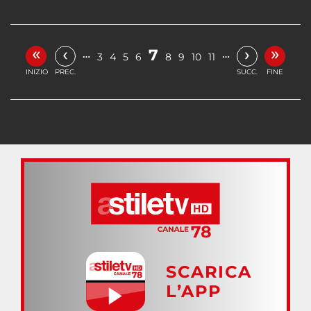
«
»
‹
›
7
…
…
3
4
5
6
8
9
10
11
INIZIO
PREC.
SUCC.
FINE
SCARICA
L’APP