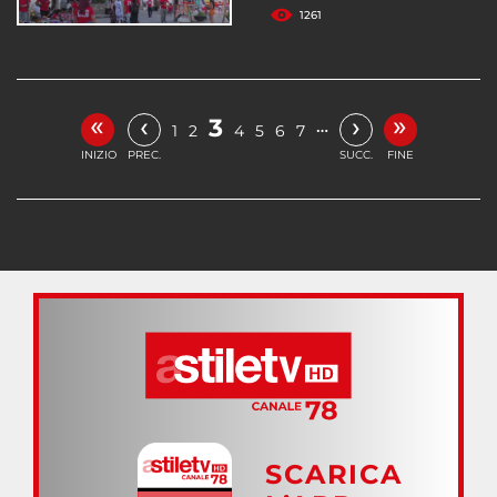
1261
«
»
‹
›
3
…
1
2
4
5
6
7
INIZIO
PREC.
SUCC.
FINE
SCARICA