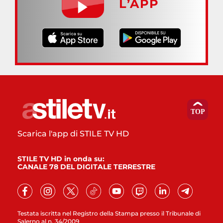
L’APP
Scarica l'app di STILE TV HD
STILE TV HD in onda su:
CANALE 78 DEL DIGITALE TERRESTRE
Testata iscritta nel Registro della Stampa presso il Tribunale di
Salerno al n. 34/2009