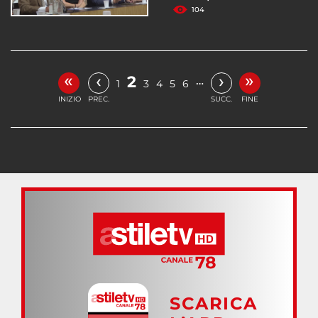
104
«
»
‹
›
2
…
1
3
4
5
6
INIZIO
PREC.
SUCC.
FINE
SCARICA