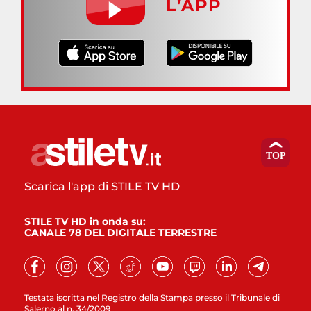
L’APP
Scarica l'app di STILE TV HD
STILE TV HD in onda su:
CANALE 78 DEL DIGITALE TERRESTRE
Testata iscritta nel Registro della Stampa presso il Tribunale di
Salerno al n. 34/2009