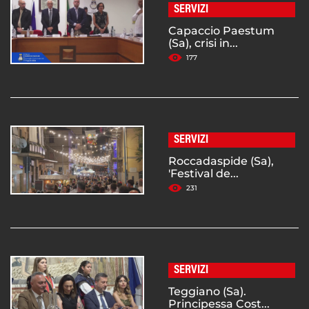
SERVIZI
Capaccio Paestum
(Sa), crisi in...
177
SERVIZI
Roccadaspide (Sa),
'Festival de...
231
SERVIZI
Teggiano (Sa).
Principessa Cost...