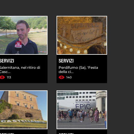
SERVIZI
SERVIZI
Salernitana, nel ritiro di
Perdifumo (Sa), 'Festa
Casc...
della ci...
113
140