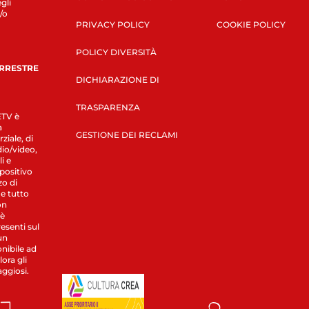
gli
/o
PRIVACY POLICY
COOKIE POLICY
POLICY DIVERSITÀ
ERRESTRE
DICHIARAZIONE DI
TRASPARENZA
LETV è
a
GESTIONE DEI RECLAMI
ziale, di
dio/video,
i e
spositivo
zo di
 e tutto
on
 è
esenti sul
un
nibile ad
ora gli
aggiosi.