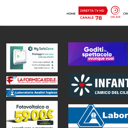
HOME
CR