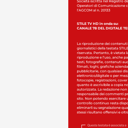
Società iscritta nel Registro de
Operatori di Comunicazione c
l’AGCOM al n. 20133
STILE TV HD in onda su:
CANALE 78 DEL DIGITALE T
La riproduzione dei contenuti
giornalistici della testata STI
riservata. Pertanto, è vietata l
riproduzione e l’uso, anche par
testi, fotografie, contenuti au
filmati, loghi, grafiche aziendal
pubblicitarie, con qualsiasi di
elettronico/digitale o per mez
fotocopie, registrazioni, cover
quanto è ascrivibile a copia n
autorizzata. La redazione non
responsabile dei commenti pr
sito. Non potendo esercitare 
controllo continuo resta dispo
eliminarli su segnalazione qual
stessi risultano offensivi e oltr