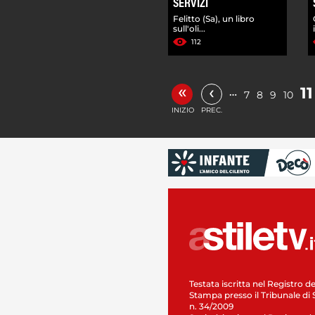
SERVIZI
Felitto (Sa), un libro
sull'oli...
112
«
‹
11
…
7
8
9
10
INIZIO
PREC.
Testata iscritta nel Registro de
Stampa presso il Tribunale di 
n. 34/2009