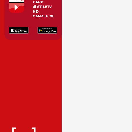
L’APP
di STILETV
HD
CANALE 78