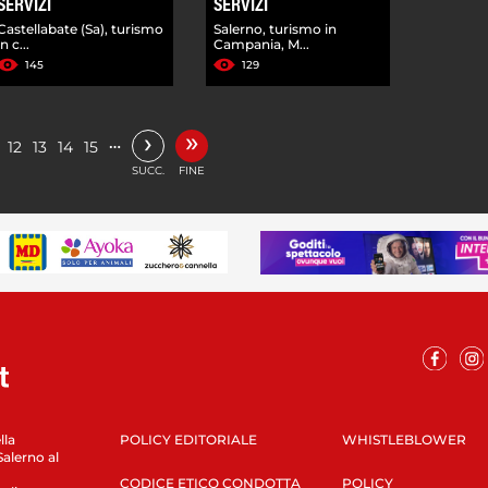
SERVIZI
SERVIZI
Castellabate (Sa), turismo
Salerno, turismo in
in c...
Campania, M...
145
129
»
›
…
12
13
14
15
SUCC.
FINE
lla
POLICY EDITORIALE
WHISTLEBLOWER
Salerno al
CODICE ETICO CONDOTTA
POLICY