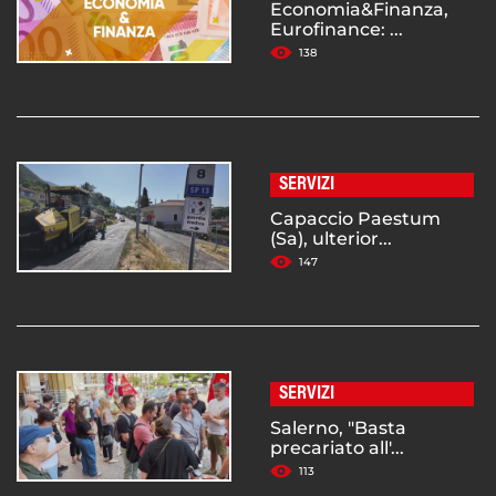
Economia&Finanza,
Eurofinance: ...
138
SERVIZI
Capaccio Paestum
(Sa), ulterior...
147
SERVIZI
Salerno, "Basta
precariato all'...
113