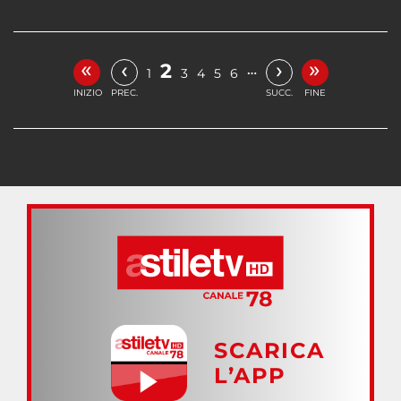
«
»
‹
›
2
…
1
3
4
5
6
INIZIO
PREC.
SUCC.
FINE
SCARICA
L’APP