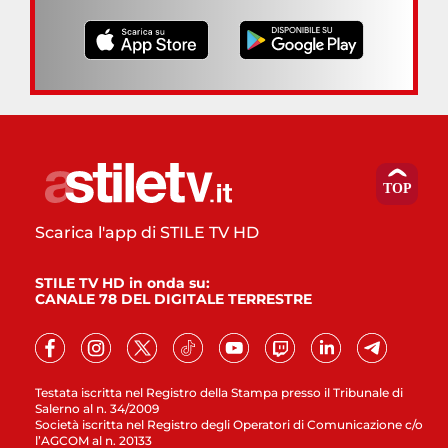
Scarica l'app di STILE TV HD
STILE TV HD in onda su:
CANALE 78 DEL DIGITALE TERRESTRE
Testata iscritta nel Registro della Stampa presso il Tribunale di
Salerno al n. 34/2009
Società iscritta nel Registro degli Operatori di Comunicazione c/o
l’AGCOM al n. 20133