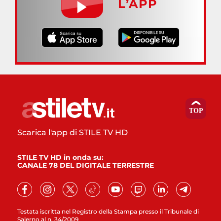
L’APP
Scarica l'app di STILE TV HD
STILE TV HD in onda su:
CANALE 78 DEL DIGITALE TERRESTRE
Testata iscritta nel Registro della Stampa presso il Tribunale di
Salerno al n. 34/2009