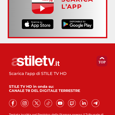
L’APP
Scarica l'app di STILE TV HD
STILE TV HD in onda su:
CANALE 78 DEL DIGITALE TERRESTRE
Testata iscritta nel Registro della Stampa presso il Tribunale di