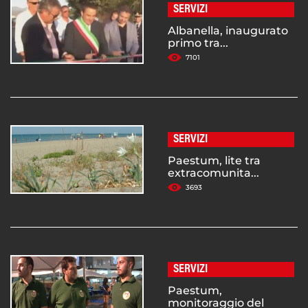
SERVIZI
Albanella, inaugurato
primo tra...
7101
SERVIZI
Paestum, lite tra
extracomunita...
3693
SERVIZI
Paestum,
monitoraggio del