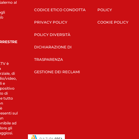
Salerno al
CODICE ETICO CONDOTTA
POLICY
gli
/o
PRIVACY POLICY
COOKIE POLICY
POLICY DIVERSITÀ
ERRESTRE
DICHIARAZIONE DI
TRASPARENZA
LETV è
a
GESTIONE DEI RECLAMI
ziale, di
dio/video,
i e
spositivo
zo di
 e tutto
on
 è
esenti sul
un
nibile ad
ora gli
aggiosi.