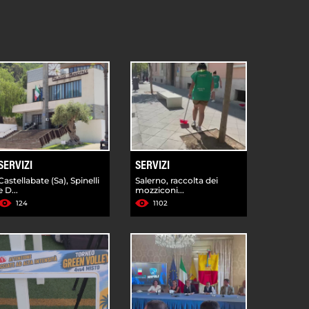
SERVIZI
SERVIZI
Castellabate (Sa), Spinelli
Salerno, raccolta dei
e D...
mozziconi...
124
1102