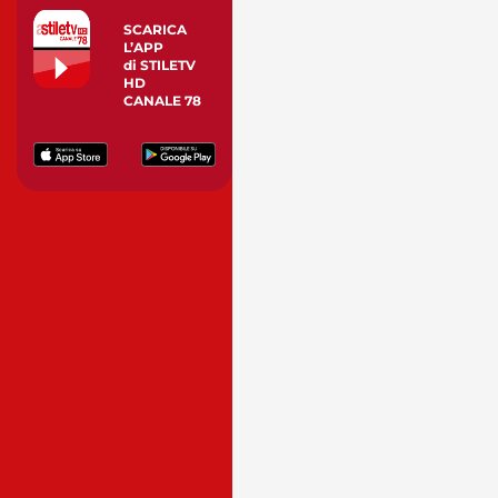
SCARICA
L’APP
di STILETV
HD
CANALE 78