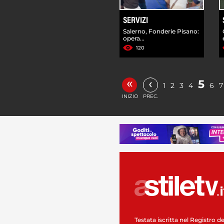
SERVIZI
Salerno, Fonderie Pisano:
opera...
120
«
‹
5
1
2
3
4
6
7
INIZIO
PREC.
Testata iscritta nel Registro de