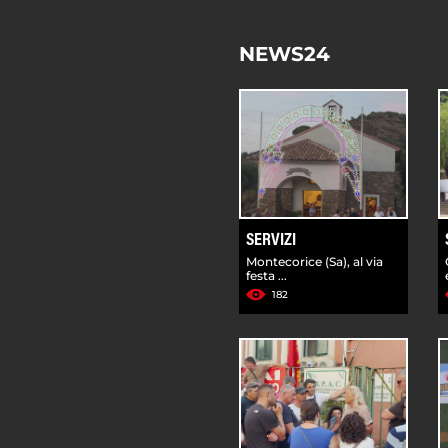
NEWS24
SERVIZI
Montecorice (Sa), al via
festa ...
182