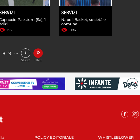
SERVIZI
SERVIZI
Capaccio Paestum (Sa), 1'
Napoli Basket, società e
edizi...
comune...
102
1196
»
›
…
8
9
SUCC.
FINE
lla
POLICY EDITORIALE
WHISTLEBLOWER