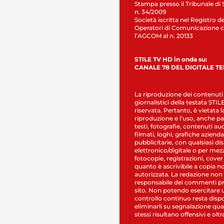
Stampa presso il Tribunale di 
n. 34/2009
Società iscritta nel Registro de
Operatori di Comunicazione c
l’AGCOM al n. 20133
STILE TV HD in onda su:
CANALE 78 DEL DIGITALE T
La riproduzione dei contenuti
giornalistici della testata STI
riservata. Pertanto, è vietata l
riproduzione e l’uso, anche par
testi, fotografie, contenuti au
filmati, loghi, grafiche aziendal
pubblicitarie, con qualsiasi di
elettronico/digitale o per mez
fotocopie, registrazioni, cover
quanto è ascrivibile a copia n
autorizzata. La redazione non
responsabile dei commenti pr
sito. Non potendo esercitare 
controllo continuo resta dispo
eliminarli su segnalazione qual
stessi risultano offensivi e oltr