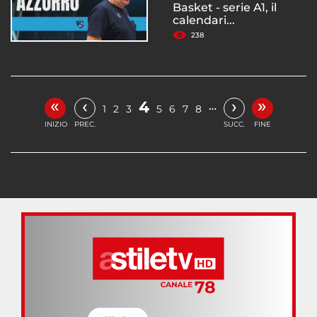
Basket - serie A1, il
calendari...
238
«
»
‹
›
4
…
1
2
3
5
6
7
8
INIZIO
PREC.
SUCC.
FINE