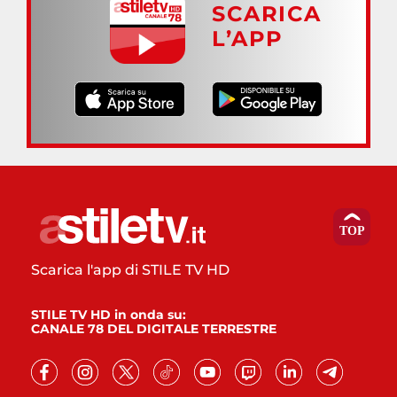
SCARICA
L’APP
Scarica l'app di STILE TV HD
STILE TV HD in onda su:
CANALE 78 DEL DIGITALE TERRESTRE