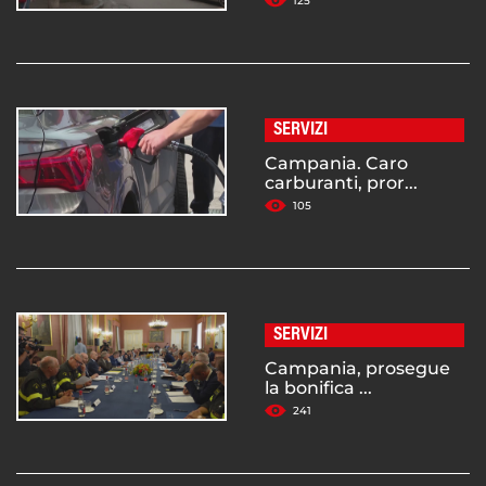
125
SERVIZI
Campania. Caro
carburanti, pror...
105
SERVIZI
Campania, prosegue
la bonifica ...
241