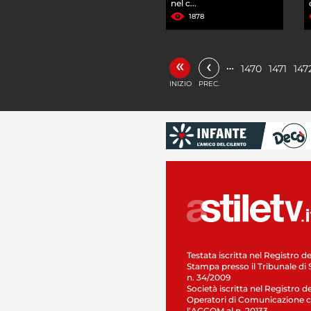
nel c...
1878
«
‹
…
1470
1471
147
INIZIO
PREC.
Testata iscritta nel Registro de
Stampa presso il Tribunale di 
n. 34/2009
Società iscritta nel Registro de
Operatori di Comunicazione c
l’AGCOM al n. 20133