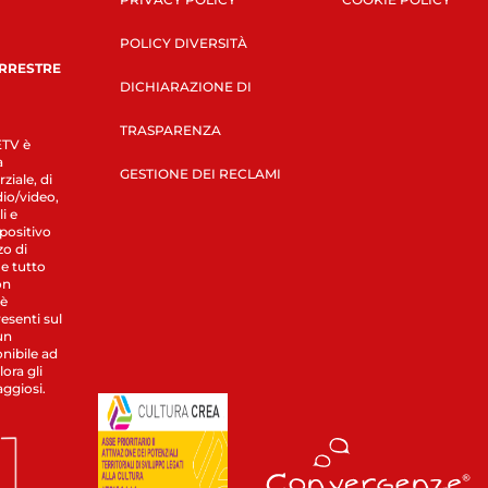
POLICY DIVERSITÀ
ERRESTRE
DICHIARAZIONE DI
TRASPARENZA
LETV è
a
GESTIONE DEI RECLAMI
ziale, di
dio/video,
i e
spositivo
zo di
 e tutto
on
 è
esenti sul
un
nibile ad
ora gli
aggiosi.