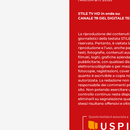
STILE TV HD in onda su:
CANALE 78 DEL DIGITALE T
La riproduzione dei contenuti
giornalistici della testata STI
riservata. Pertanto, è vietata l
riproduzione e l’uso, anche par
testi, fotografie, contenuti au
filmati, loghi, grafiche aziendal
pubblicitarie, con qualsiasi di
elettronico/digitale o per mez
fotocopie, registrazioni, cover
quanto è ascrivibile a copia n
autorizzata. La redazione non
responsabile dei commenti pr
sito. Non potendo esercitare 
controllo continuo resta dispo
eliminarli su segnalazione qual
stessi risultano offensivi e oltr