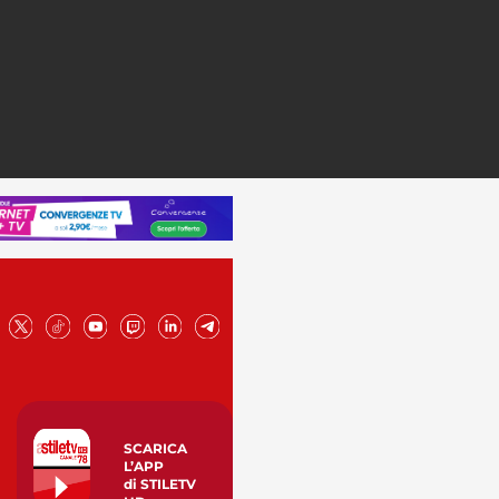
SCARICA
L’APP
di STILETV