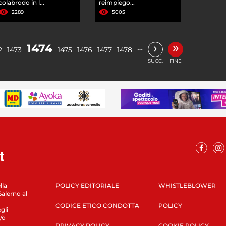
colabrodo in l...
reimpiego...
2289
5005
»
›
1474
…
2
1473
1475
1476
1477
1478
SUCC.
FINE
lla
POLICY EDITORIALE
WHISTLEBLOWER
Salerno al
CODICE ETICO CONDOTTA
POLICY
gli
/o
PRIVACY POLICY
COOKIE POLICY