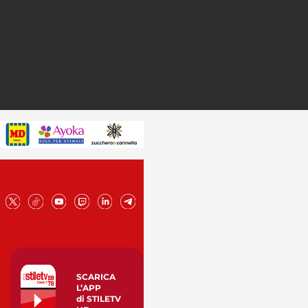
SCARICA
L’APP
di STILETV