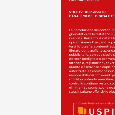
STILE TV HD in onda su:
CANALE 78 DEL DIGITALE T
La riproduzione dei contenuti
giornalistici della testata STI
riservata. Pertanto, è vietata l
riproduzione e l’uso, anche par
testi, fotografie, contenuti au
filmati, loghi, grafiche aziendal
pubblicitarie, con qualsiasi di
elettronico/digitale o per mez
fotocopie, registrazioni, cover
quanto è ascrivibile a copia n
autorizzata. La redazione non
responsabile dei commenti pr
sito. Non potendo esercitare 
controllo continuo resta dispo
eliminarli su segnalazione qual
stessi risultano offensivi e oltr