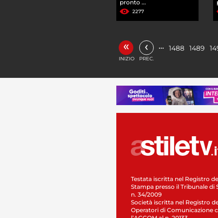
pronto ...
2277
«
‹
…
1488
1489
14
INIZIO
PREC.
Testata iscritta nel Registro de
Stampa presso il Tribunale di 
n. 34/2009
Società iscritta nel Registro de
Operatori di Comunicazione c
l’AGCOM al n. 20133