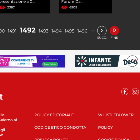
presentazione a C...
Forum Da...
2387
6909
»
›
1492
…
90
1491
1493
1494
1495
1496
SUCC.
FINE
lla
POLICY EDITORIALE
WHISTLEBLOWER
Salerno al
CODICE ETICO CONDOTTA
POLICY
gli
/o
PRIVACY POLICY
COOKIE POLICY