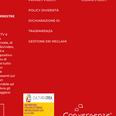
POLICY DIVERSITÀ
ERRESTRE
DICHIARAZIONE DI
TRASPARENZA
LETV è
a
GESTIONE DEI RECLAMI
ziale, di
dio/video,
i e
spositivo
zo di
 e tutto
on
 è
esenti sul
un
nibile ad
ora gli
aggiosi.