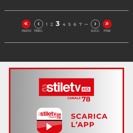
«
»
‹
›
3
…
1
2
4
5
6
7
INIZIO
PREC.
SUCC.
FINE
SCARICA
L’APP