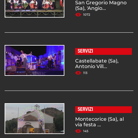
San Gregorio Magno
(Sa), 'Angio...
1072
SERVIZI
Castellabate (Sa),
Antonio Vill...
113
SERVIZI
Montecorice (Sa), al
via festa ...
145