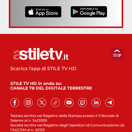
Scarica l'app di STILE TV HD
STILE TV HD in onda su:
CANALE 78 DEL DIGITALE TERRESTRE
Testata iscritta nel Registro della Stampa presso il Tribunale di
Salerno al n. 34/2009
Società iscritta nel Registro degli Operatori di Comunicazione c/o
l’AGCOM al n. 20133