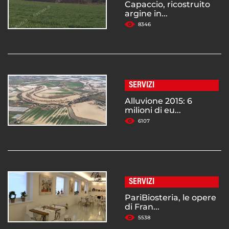
Capaccio, ricostruito
argine in...
8346
SERVIZI
Alluvione 2015: 6
milioni di eu...
6107
SERVIZI
PariBiosteria, le opere
di Fran...
5538