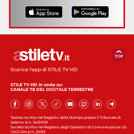
Scarica l'app di STILE TV HD
STILE TV HD in onda su:
CANALE 78 DEL DIGITALE TERRESTRE
Testata iscritta nel Registro della Stampa presso il Tribunale di
Salerno al n. 34/2009
Società iscritta nel Registro degli Operatori di Comunicazione c/o
l’AGCOM al n. 20133