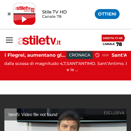
Stile TV HD
OTTIENI
Canale 78
Campi Flegrei, aumentano gli sfollati e infuria lo scontro politico
CRONACA
12:15
 di magnitudo 4,7,
SANT'ANTIMO. Sant’Antimo. È da poco trasco
e le ...
html5: Video file not found