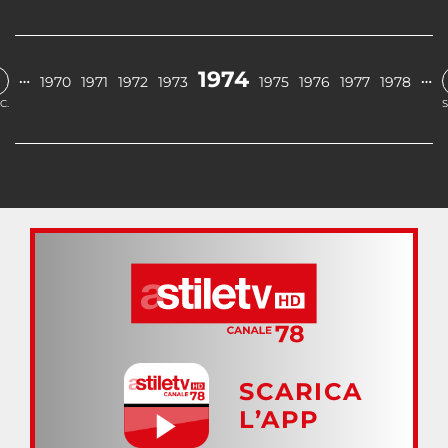
1974
…
…
1970
1971
1972
1973
1975
1976
1977
1978
C.
S
SCARICA
L’APP