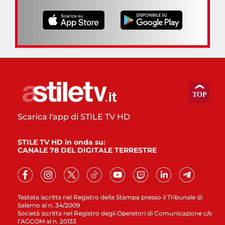
Scarica l'app di STILE TV HD
STILE TV HD in onda su:
CANALE 78 DEL DIGITALE TERRESTRE
Testata iscritta nel Registro della Stampa presso il Tribunale di
Salerno al n. 34/2009
Società iscritta nel Registro degli Operatori di Comunicazione c/o
l’AGCOM al n. 20133