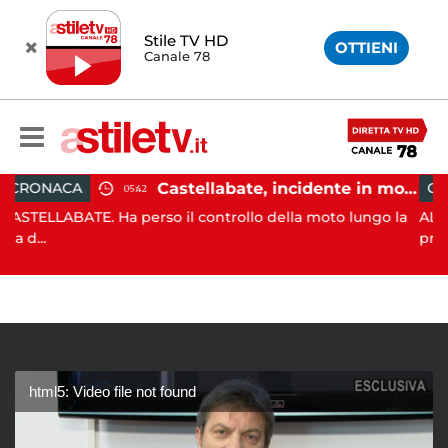
Stile TV HD
OTTIENI
Canale 78
Castellabate, incidente in moto: 27enne in ospedale
CRONACA
05:42
. Ha perso il controllo della moto lungo la
ALTAVILLA SILENT
progn...
html5: Video file not found