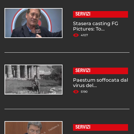
SERVIZI
Stasera casting FG
Pictures: To...
4107
SERVIZI
Paestum soffocata dal
virus del...
5190
SERVIZI