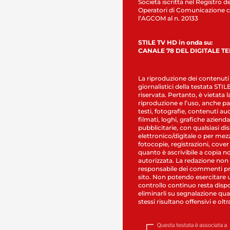
Società iscritta nel Registro de
Operatori di Comunicazione c
l’AGCOM al n. 20133
STILE TV HD in onda su:
CANALE 78 DEL DIGITALE T
La riproduzione dei contenuti
giornalistici della testata STI
riservata. Pertanto, è vietata l
riproduzione e l’uso, anche par
testi, fotografie, contenuti au
filmati, loghi, grafiche aziendal
pubblicitarie, con qualsiasi di
elettronico/digitale o per mez
fotocopie, registrazioni, cover
quanto è ascrivibile a copia n
autorizzata. La redazione non
responsabile dei commenti pr
sito. Non potendo esercitare 
controllo continuo resta dispo
eliminarli su segnalazione qual
stessi risultano offensivi e oltr