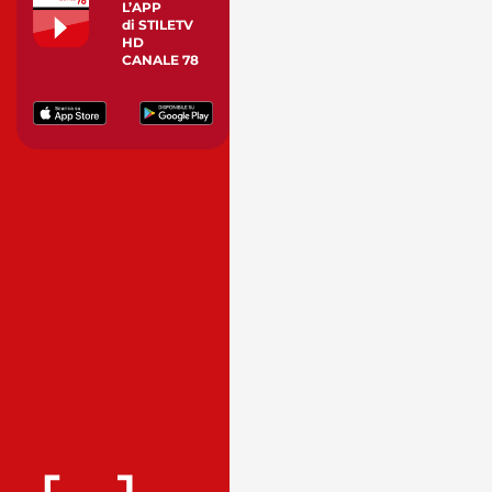
L’APP
di STILETV
HD
CANALE 78