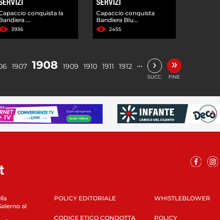
SERVIZI
SERVIZI
Capaccio conquista la
Capaccio conquista
Bandiera ...
Bandiera Blu...
3936
2455
»
›
1908
…
06
1907
1909
1910
1911
1912
SUCC.
FINE
lla
POLICY EDITORIALE
WHISTLEBLOWER
Salerno al
CODICE ETICO CONDOTTA
POLICY