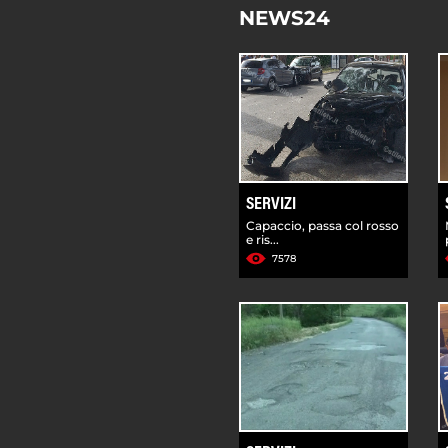
NEWS24
SERVIZI
Capaccio, passa col rosso
e ris...
7578