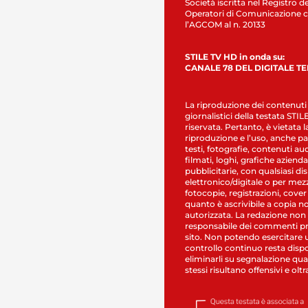
Società iscritta nel Registro de
Operatori di Comunicazione c
l’AGCOM al n. 20133
STILE TV HD in onda su:
CANALE 78 DEL DIGITALE T
La riproduzione dei contenuti
giornalistici della testata STI
riservata. Pertanto, è vietata l
riproduzione e l’uso, anche par
testi, fotografie, contenuti au
filmati, loghi, grafiche aziendal
pubblicitarie, con qualsiasi di
elettronico/digitale o per mez
fotocopie, registrazioni, cover
quanto è ascrivibile a copia n
autorizzata. La redazione non
responsabile dei commenti pr
sito. Non potendo esercitare 
controllo continuo resta dispo
eliminarli su segnalazione qual
stessi risultano offensivi e oltr