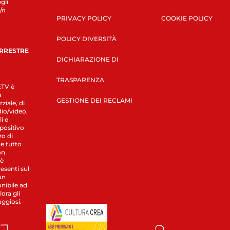
gli
/o
PRIVACY POLICY
COOKIE POLICY
POLICY DIVERSITÀ
ERRESTRE
DICHIARAZIONE DI
TRASPARENZA
LETV è
a
GESTIONE DEI RECLAMI
ziale, di
dio/video,
i e
spositivo
zo di
 e tutto
on
 è
esenti sul
un
nibile ad
ora gli
aggiosi.