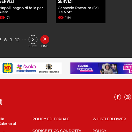
SERVIZI
SERVIZI
Napoli, bagno di folla per
Capaccio Paestum (Sa),
Alem...
'Le Nott...
71
1114
»
›
…
7
8
9
10
SUCC.
FINE
lla
POLICY EDITORIALE
WHISTLEBLOWER
Salerno al
CODICE ETICO CONDOTTA
POLICY