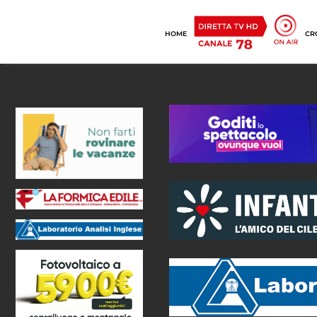
HOME
CR