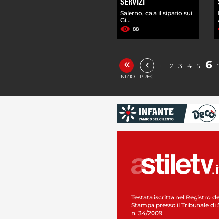
SERVIZI
Salerno, cala il sipario sui
Gi...
88
«
‹
6
…
2
3
4
5
INIZIO
PREC.
Testata iscritta nel Registro de
Stampa presso il Tribunale di 
n. 34/2009