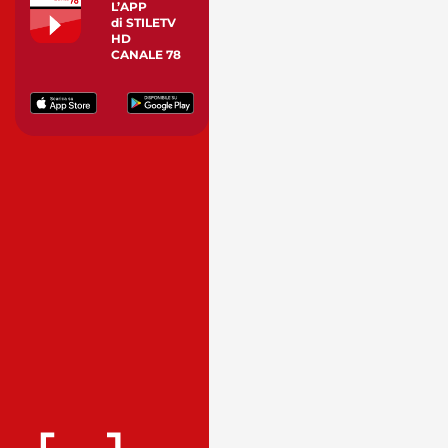
L’APP
di STILETV
HD
CANALE 78