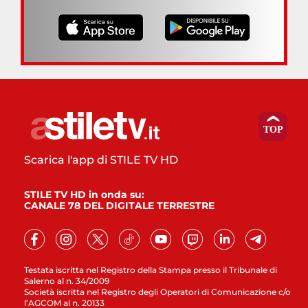
Scarica l'app di STILE TV HD
STILE TV HD in onda su:
CANALE 78 DEL DIGITALE TERRESTRE
Testata iscritta nel Registro della Stampa presso il Tribunale di
Salerno al n. 34/2009
Società iscritta nel Registro degli Operatori di Comunicazione c/o
l’AGCOM al n. 20133