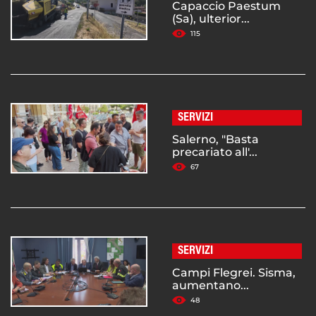
Capaccio Paestum
(Sa), ulterior...
115
SERVIZI
Salerno, "Basta
precariato all'...
67
SERVIZI
Campi Flegrei. Sisma,
aumentano...
48