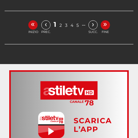
«
»
‹
›
1
…
2
3
4
5
INIZIO
PREC.
SUCC.
FINE
SCARICA
L’APP