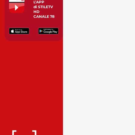
L’APP
di STILETV
HD
CANALE 78