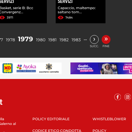
SERVIZI
SERVIZI
Basket, serie B: Bcc
Capaccio, maltempo:
Convergenz...
saltano tom...
3971
7484
»
›
1979
…
77
1978
1980
1981
1982
1983
SUCC.
FINE
lla
POLICY EDITORIALE
WHISTLEBLOWER
Salerno al
CODICE ETICO CONDOTTA
POLICY