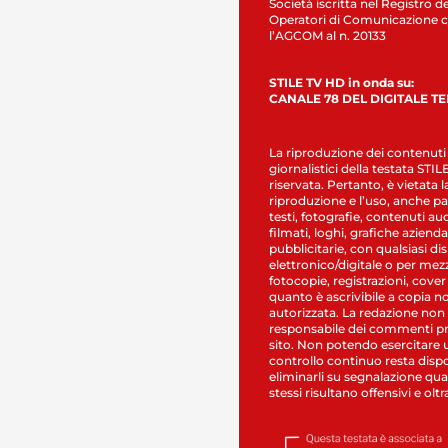
Società iscritta nel Registro de
Operatori di Comunicazione c
l’AGCOM al n. 20133
STILE TV HD in onda su:
CANALE 78 DEL DIGITALE T
La riproduzione dei contenuti
giornalistici della testata STI
riservata. Pertanto, è vietata l
riproduzione e l’uso, anche par
testi, fotografie, contenuti au
filmati, loghi, grafiche aziendal
pubblicitarie, con qualsiasi di
elettronico/digitale o per mez
fotocopie, registrazioni, cover
quanto è ascrivibile a copia n
autorizzata. La redazione non
responsabile dei commenti pr
sito. Non potendo esercitare 
controllo continuo resta dispo
eliminarli su segnalazione qual
stessi risultano offensivi e oltr