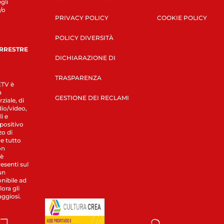
gli
/o
PRIVACY POLICY
COOKIE POLICY
POLICY DIVERSITÀ
ERRESTRE
DICHIARAZIONE DI
TRASPARENZA
LETV è
a
GESTIONE DEI RECLAMI
ziale, di
dio/video,
i e
spositivo
zo di
 e tutto
on
 è
esenti sul
un
nibile ad
ora gli
aggiosi.