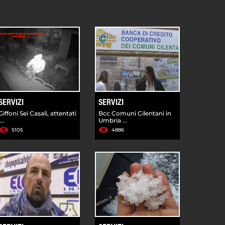
SERVIZI
SERVIZI
Giffoni Sei Casali, attentati
Bcc Comuni Cilentani in
i...
Umbria ...
5105
4886