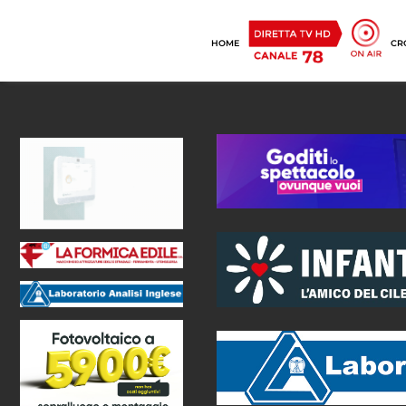
HOME
CR