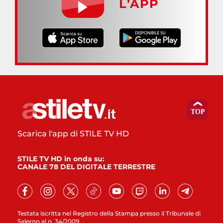
L’APP
Scarica l'app di STILE TV HD
STILE TV HD in onda su:
CANALE 78 DEL DIGITALE TERRESTRE
Testata iscritta nel Registro della Stampa presso il Tribunale di
Salerno al n. 34/2009