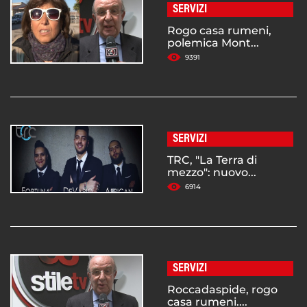
SERVIZI
Rogo casa rumeni,
polemica Mont...
9391
SERVIZI
TRC, "La Terra di
mezzo": nuovo...
6914
SERVIZI
Roccadaspide, rogo
casa rumeni....