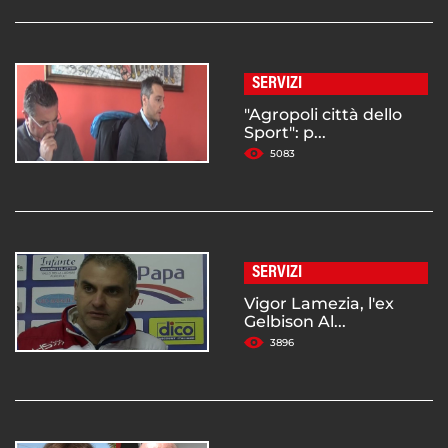
SERVIZI
"Agropoli città dello
Sport": p...
5083
SERVIZI
Vigor Lamezia, l'ex
Gelbison Al...
3896