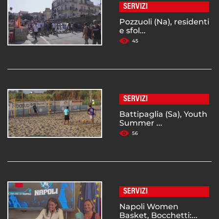
SERVIZI
Pozzuoli (Na), residenti
e sfol...
45
SERVIZI
Battipaglia (Sa), Youth
Summer ...
56
SERVIZI
Napoli Women
Basket, Bocchetti:...