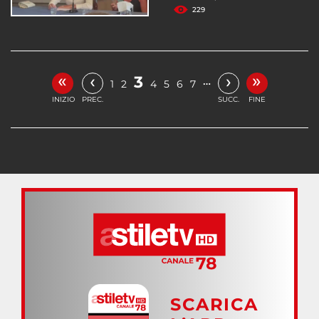
229
«
»
‹
›
3
…
1
2
4
5
6
7
INIZIO
PREC.
SUCC.
FINE
SCARICA