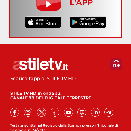
L’APP
Scarica l'app di STILE TV HD
STILE TV HD in onda su:
CANALE 78 DEL DIGITALE TERRESTRE
Testata iscritta nel Registro della Stampa presso il Tribunale di
Salerno al n. 34/2009