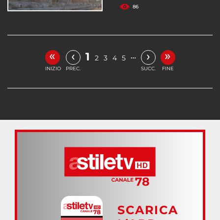
86
«
»
‹
›
1
…
2
3
4
5
INIZIO
PREC.
SUCC.
FINE
SCARICA