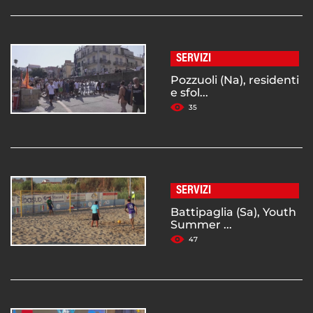
SERVIZI
Pozzuoli (Na), residenti
e sfol...
35
SERVIZI
Battipaglia (Sa), Youth
Summer ...
47