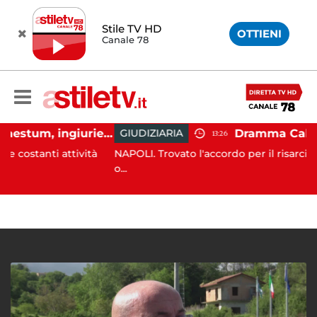
Stile TV HD
OTTIENI
Canale 78
Capaccio Paestum, ingiurie alla Polizia Municipale sui social: indagato un cittadino
GIUDIZIARIA
13:26
i attività
NAPOLI. Trovato l'accordo per il risarcimento tra 
o...