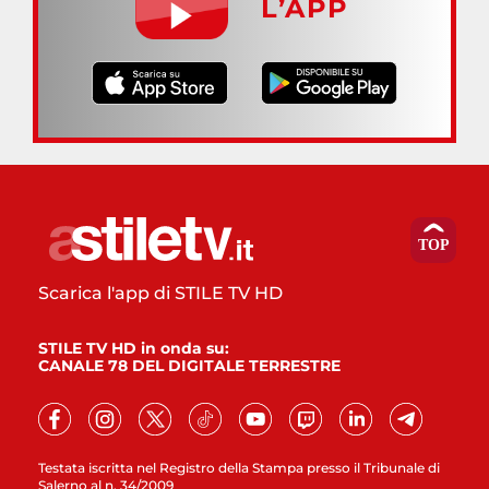
L’APP
Scarica l'app di STILE TV HD
STILE TV HD in onda su:
CANALE 78 DEL DIGITALE TERRESTRE
Testata iscritta nel Registro della Stampa presso il Tribunale di
Salerno al n. 34/2009