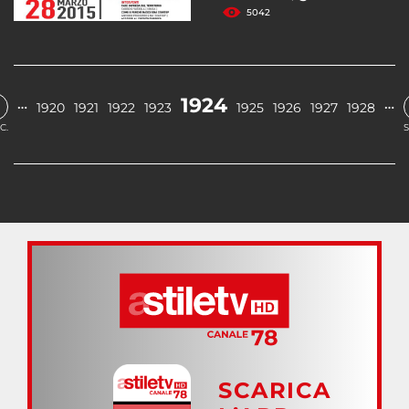
5042
1924
…
…
1920
1921
1922
1923
1925
1926
1927
1928
C.
S
SCARICA