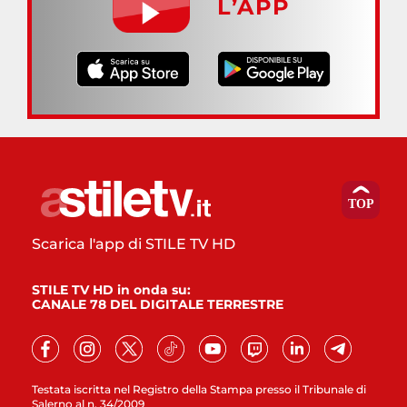
L’APP
Scarica l'app di STILE TV HD
STILE TV HD in onda su:
CANALE 78 DEL DIGITALE TERRESTRE
Testata iscritta nel Registro della Stampa presso il Tribunale di
Salerno al n. 34/2009