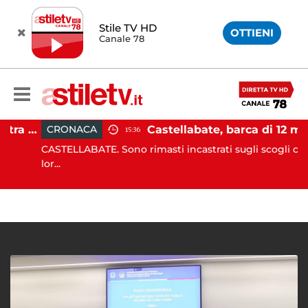
Stile TV HD
OTTIENI
Canale 78
Pontecagnano, incidente tra due auto: 4 feriti
Castellabate, barca di 12 metri resta incastrata sugli scogli: salvate 9
CRONACA
15:36
CASTELLABATE. Sono rimasti incastrati sugli scogli con la
lor...