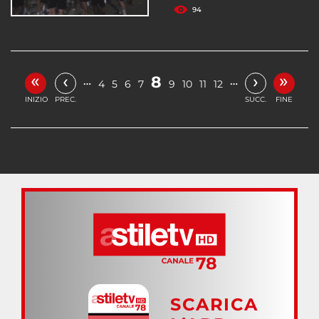
94
«
»
‹
›
8
…
…
4
5
6
7
9
10
11
12
INIZIO
PREC.
SUCC.
FINE
SCARICA