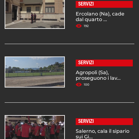
SERVIZI
Ercolano (Na), cade
dal quarto ...
192
SERVIZI
Agropoli (Sa),
proseguono i lav...
100
SERVIZI
Salerno, cala il sipario
sui Gi...