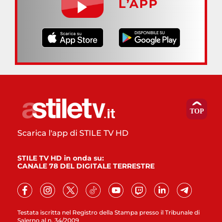
L’APP
Scarica l'app di STILE TV HD
STILE TV HD in onda su:
CANALE 78 DEL DIGITALE TERRESTRE
Testata iscritta nel Registro della Stampa presso il Tribunale di
Salerno al n. 34/2009