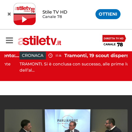
Stile TV HD
OTTIENI
Canale 78
Incidente agricolo nel Cilento: trattore si ribalta, muore 71enne
Tramonti, 19 scout dispersi in montagna salvati dai v
CRONACA
15:14
e
TRAMONTI. Si è conclusa con successo, alle prime luci
dell’al...