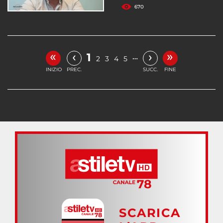
670
«
»
‹
›
1
…
2
3
4
5
INIZIO
PREC.
SUCC.
FINE
SCARICA