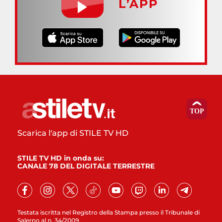
L’APP
Scarica l'app di STILE TV HD
STILE TV HD in onda su:
CANALE 78 DEL DIGITALE TERRESTRE
Testata iscritta nel Registro della Stampa presso il Tribunale di
Salerno al n. 34/2009