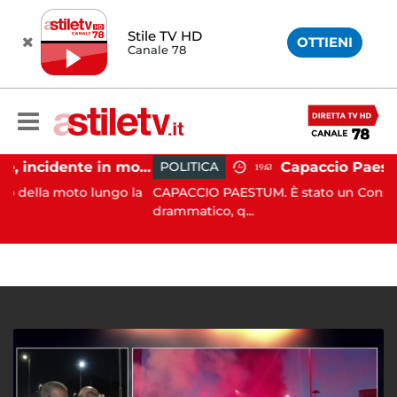
Stile TV HD
OTTIENI
Canale 78
Castellabate, incidente in moto: 27enne in ospedale
POLITICA
19:43
oto lungo la
CAPACCIO PAESTUM. È stato un Consiglio comu
drammatico, q...