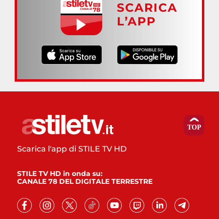
SCARICA
L’APP
Scarica l'app di STILE TV HD
STILE TV HD in onda su:
CANALE 78 DEL DIGITALE TERRESTRE