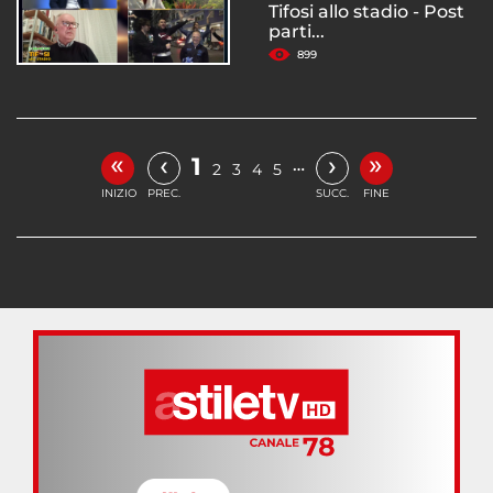
Tifosi allo stadio - Post
parti...
899
«
»
‹
›
1
…
2
3
4
5
INIZIO
PREC.
SUCC.
FINE