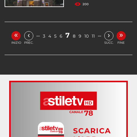
200
«
»
‹
›
7
…
…
3
4
5
6
8
9
10
11
INIZIO
PREC.
SUCC.
FINE
SCARICA