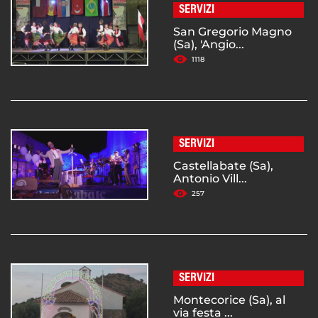
SERVIZI
San Gregorio Magno
(Sa), 'Angio...
1118
SERVIZI
Castellabate (Sa),
Antonio Vill...
257
SERVIZI
Montecorice (Sa), al
via festa ...