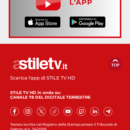
L’APP
Scarica l'app di STILE TV HD
STILE TV HD in onda su:
CANALE 78 DEL DIGITALE TERRESTRE
Testata iscritta nel Registro della Stampa presso il Tribunale di
Salerno al n. 34/2009