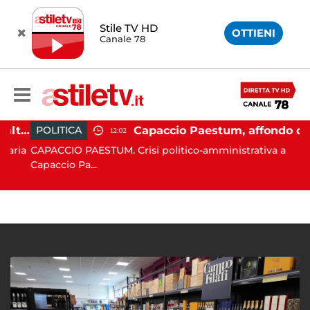
Stile TV HD
OTTIENI
Canale 78
Caos alla stazione di Eboli, alterco a bordo: malore per la capotreno e Intercity per Taranto fermo per ore
Capaccio Paestum, affondo di Forza Italia: "Paolino è arrivato al capolinea"
POLITICA
12:02
aria
CAPACCIO PAESTUM. Crisi politico-amministrativa a
Capaccio Pa...