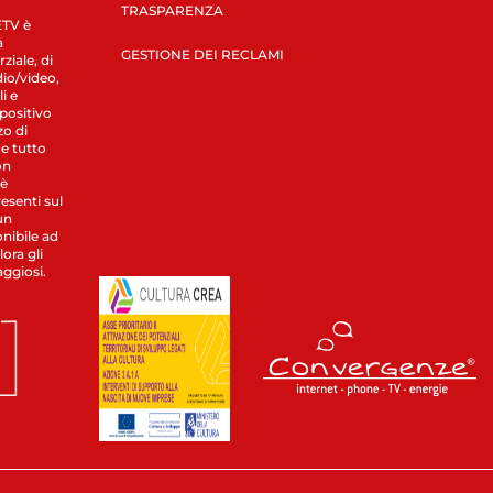
TRASPARENZA
LETV è
a
GESTIONE DEI RECLAMI
ziale, di
dio/video,
i e
spositivo
zo di
 e tutto
on
 è
esenti sul
un
nibile ad
ora gli
aggiosi.