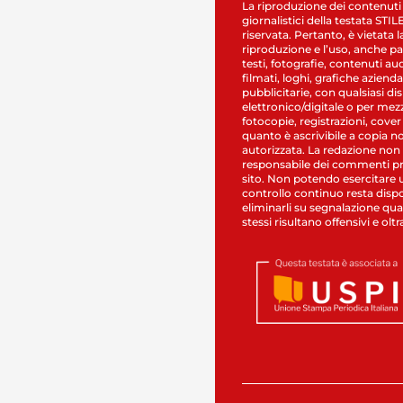
La riproduzione dei contenuti
giornalistici della testata STI
riservata. Pertanto, è vietata l
riproduzione e l’uso, anche par
testi, fotografie, contenuti au
filmati, loghi, grafiche aziendal
pubblicitarie, con qualsiasi di
elettronico/digitale o per mez
fotocopie, registrazioni, cover
quanto è ascrivibile a copia n
autorizzata. La redazione non
responsabile dei commenti pr
sito. Non potendo esercitare 
controllo continuo resta dispo
eliminarli su segnalazione qual
stessi risultano offensivi e oltr