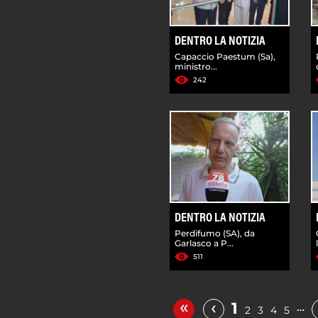
DENTRO LA NOTIZIA
Capaccio Paestum (Sa),
ministro...
242
DENTRO LA NOTIZIA
Perdifumo (SA), da
Garlasco a P...
511
«
‹
1
…
2
3
4
5