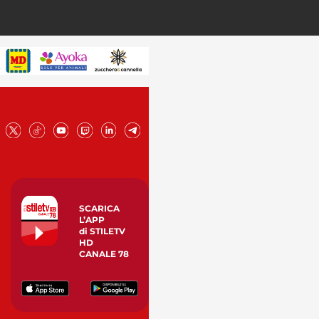
SCARICA
L’APP
di STILETV
HD
CANALE 78