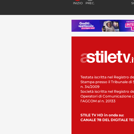
INIZIO
PREC.
S
Testata iscritta nel Registro de
Stampa presso il Tribunale di 
n. 34/2009
Società iscritta nel Registro de
Operatori di Comunicazione c
l’AGCOM al n. 20133
STILE TV HD in onda su:
CANALE 78 DEL DIGITALE T