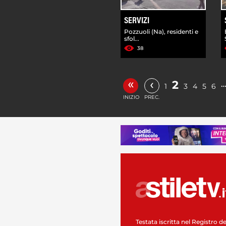
SERVIZI
Pozzuoli (Na), residenti e
sfol...
38
«
‹
2
1
3
4
5
6
INIZIO
PREC.
Testata iscritta nel Registro de