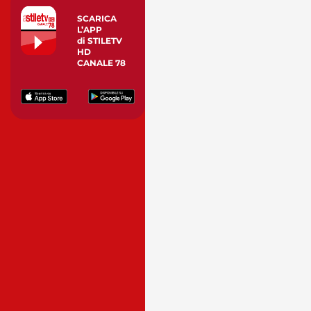
SCARICA
L’APP
di STILETV
HD
CANALE 78