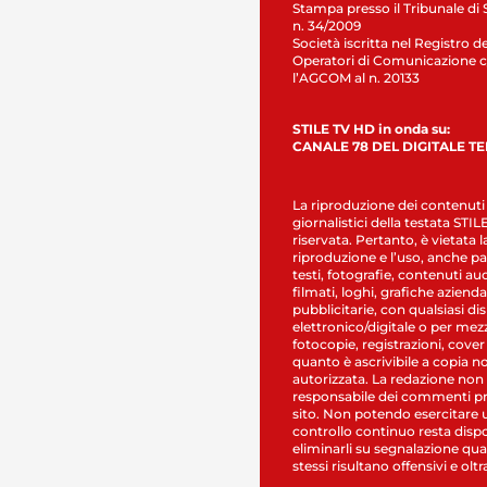
Stampa presso il Tribunale di 
n. 34/2009
Società iscritta nel Registro de
Operatori di Comunicazione c
l’AGCOM al n. 20133
STILE TV HD in onda su:
CANALE 78 DEL DIGITALE T
La riproduzione dei contenuti
giornalistici della testata STI
riservata. Pertanto, è vietata l
riproduzione e l’uso, anche par
testi, fotografie, contenuti au
filmati, loghi, grafiche aziendal
pubblicitarie, con qualsiasi di
elettronico/digitale o per mez
fotocopie, registrazioni, cover
quanto è ascrivibile a copia n
autorizzata. La redazione non
responsabile dei commenti pr
sito. Non potendo esercitare 
controllo continuo resta dispo
eliminarli su segnalazione qual
stessi risultano offensivi e oltr