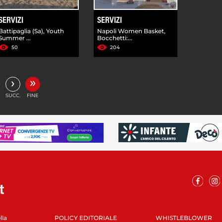
SERVIZI
SERVIZI
Battipaglia (Sa), Youth
Napoli Women Basket,
Summer ...
Bocchetti:...
50
204
»
›
…
SUCC.
FINE
lla
POLICY EDITORIALE
WHISTLEBLOWER