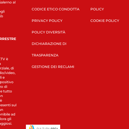
Salerno al
CODICE ETICO CONDOTTA
POLICY
gli
/o
PRIVACY POLICY
COOKIE POLICY
POLICY DIVERSITÀ
ERRESTRE
DICHIARAZIONE DI
TRASPARENZA
LETV è
a
GESTIONE DEI RECLAMI
ziale, di
dio/video,
i e
spositivo
zo di
 e tutto
on
 è
esenti sul
un
nibile ad
ora gli
aggiosi.