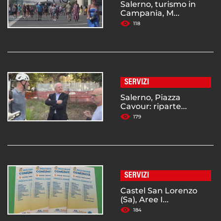
Salerno, turismo in
Campania, M...
118
SERVIZI
Salerno, Piazza
Cavour: riparte...
179
SERVIZI
Castel San Lorenzo
(Sa), Aree I...
184