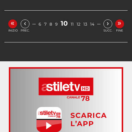
«
»
‹
›
10
…
…
6
7
8
9
11
12
13
14
INIZIO
PREC.
SUCC.
FINE
SCARICA
L’APP