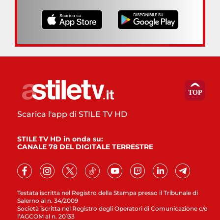
Scarica l'app di STILE TV HD
STILE TV HD in onda su:
CANALE 78 DEL DIGITALE TERRESTRE
Testata iscritta nel Registro della Stampa presso il Tribunale di
Salerno al n. 34/2009
Società iscritta nel Registro degli Operatori di Comunicazione c/o
l’AGCOM al n. 20133