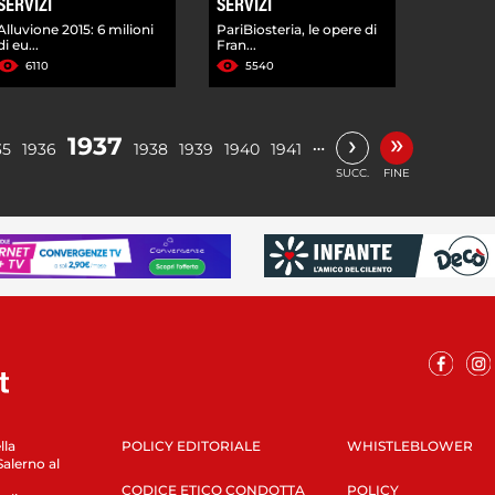
SERVIZI
SERVIZI
Alluvione 2015: 6 milioni
PariBiosteria, le opere di
di eu...
Fran...
6110
5540
»
›
1937
…
35
1936
1938
1939
1940
1941
SUCC.
FINE
lla
POLICY EDITORIALE
WHISTLEBLOWER
Salerno al
CODICE ETICO CONDOTTA
POLICY