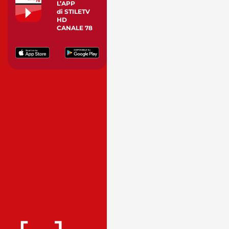
L’APP
di STILETV
HD
CANALE 78