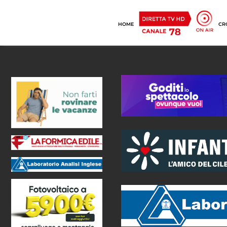
HOME
CR