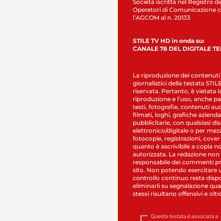
Società iscritta nel Registro de
Operatori di Comunicazione c
l’AGCOM al n. 20133
STILE TV HD in onda su:
CANALE 78 DEL DIGITALE T
La riproduzione dei contenuti
giornalistici della testata STI
riservata. Pertanto, è vietata l
riproduzione e l’uso, anche par
testi, fotografie, contenuti au
filmati, loghi, grafiche aziendal
pubblicitarie, con qualsiasi di
elettronico/digitale o per mez
fotocopie, registrazioni, cover
quanto è ascrivibile a copia n
autorizzata. La redazione non
responsabile dei commenti pr
sito. Non potendo esercitare 
controllo continuo resta dispo
eliminarli su segnalazione qual
stessi risultano offensivi e oltr