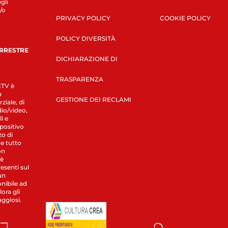
gli
/o
PRIVACY POLICY
COOKIE POLICY
POLICY DIVERSITÀ
ERRESTRE
DICHIARAZIONE DI
TRASPARENZA
LETV è
a
GESTIONE DEI RECLAMI
ziale, di
dio/video,
i e
spositivo
zo di
 e tutto
on
 è
esenti sul
un
nibile ad
ora gli
aggiosi.