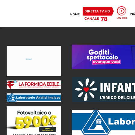
HOME
CR