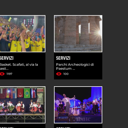
SERVIZI
SERVIZI
Basket. Scafati, al via la
Parchi Archeologici di
sest...
Paestum ...
1197
100