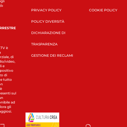
gli
/o
PRIVACY POLICY
COOKIE POLICY
POLICY DIVERSITÀ
ERRESTRE
DICHIARAZIONE DI
TRASPARENZA
LETV è
a
GESTIONE DEI RECLAMI
ziale, di
dio/video,
i e
spositivo
zo di
 e tutto
on
 è
esenti sul
un
nibile ad
ora gli
aggiosi.