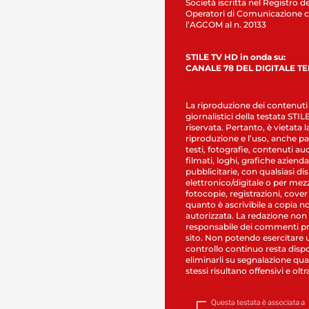
Società iscritta nel Registro de
Operatori di Comunicazione c
l’AGCOM al n. 20133
STILE TV HD in onda su:
CANALE 78 DEL DIGITALE T
La riproduzione dei contenuti
giornalistici della testata STI
riservata. Pertanto, è vietata l
riproduzione e l’uso, anche par
testi, fotografie, contenuti au
filmati, loghi, grafiche aziendal
pubblicitarie, con qualsiasi di
elettronico/digitale o per mez
fotocopie, registrazioni, cover
quanto è ascrivibile a copia n
autorizzata. La redazione non
responsabile dei commenti pr
sito. Non potendo esercitare 
controllo continuo resta dispo
eliminarli su segnalazione qual
stessi risultano offensivi e oltr