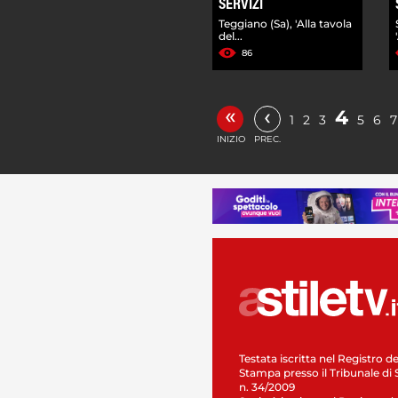
SERVIZI
Teggiano (Sa), 'Alla tavola
del...
86
«
‹
4
1
2
3
5
6
7
INIZIO
PREC.
Testata iscritta nel Registro de
Stampa presso il Tribunale di 
n. 34/2009