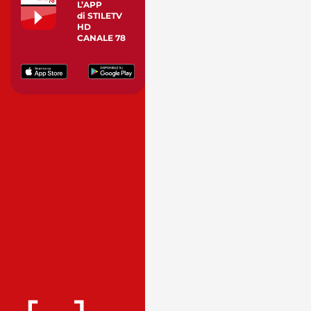
L’APP
di STILETV
HD
CANALE 78