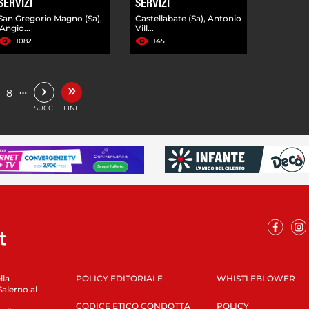
SERVIZI
SERVIZI
San Gregorio Magno (Sa),
Castellabate (Sa), Antonio
'Angio...
Vill...
1082
145
»
›
…
8
SUCC.
FINE
lla
POLICY EDITORIALE
WHISTLEBLOWER
Salerno al
CODICE ETICO CONDOTTA
POLICY