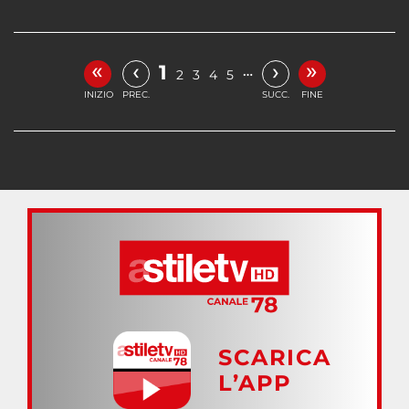
«
»
‹
›
1
…
2
3
4
5
INIZIO
PREC.
SUCC.
FINE
SCARICA
L’APP