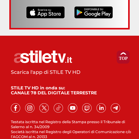
Scarica l'app di STILE TV HD
STILE TV HD in onda su:
CANALE 78 DEL DIGITALE TERRESTRE
Testata iscritta nel Registro della Stampa presso il Tribunale di
Salerno al n. 34/2009
Società iscritta nel Registro degli Operatori di Comunicazione c/o
l’AGCOM al n. 20133