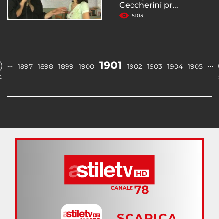
Ceccherini pr...
5103
1901
…
…
1897
1898
1899
1900
1902
1903
1904
1905
.
SCARICA