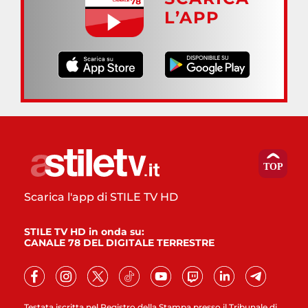
L’APP
Scarica l'app di STILE TV HD
STILE TV HD in onda su:
CANALE 78 DEL DIGITALE TERRESTRE
Testata iscritta nel Registro della Stampa presso il Tribunale di