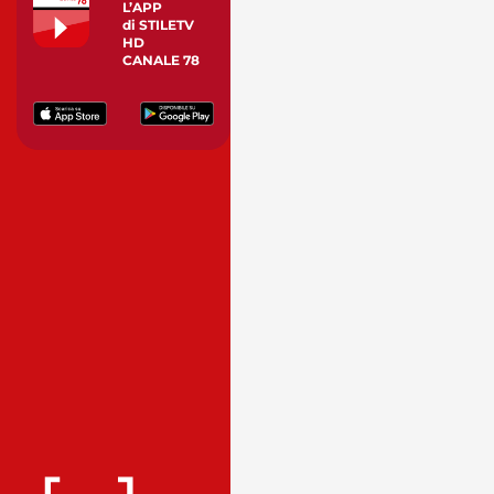
L’APP
di STILETV
HD
CANALE 78