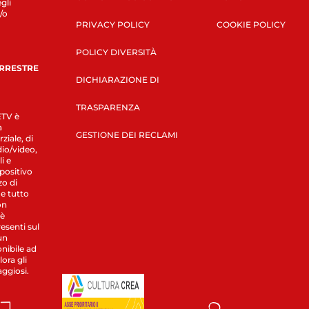
gli
/o
PRIVACY POLICY
COOKIE POLICY
POLICY DIVERSITÀ
ERRESTRE
DICHIARAZIONE DI
TRASPARENZA
LETV è
a
GESTIONE DEI RECLAMI
ziale, di
dio/video,
i e
spositivo
zo di
 e tutto
on
 è
esenti sul
un
nibile ad
ora gli
aggiosi.