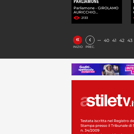
PARLIAMONE
Parliamone - GIROLAMO
AURICCHIO...
2133
«
‹
…
40
41
42
43
INIZIO
PREC.
Testata iscritta nel Registro de
Stampa presso il Tribunale di 
n. 34/2009