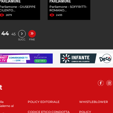
PARLIAMONE
PARLIAMONE
Parliamone - GIUSEPPE
Parliamone - SOFFRITTI-
CILENTO...
ROMANO...
2679
2493
»
›
44
45
SUCC.
FINE
lla
POLICY EDITORIALE
WHISTLEBLOWER
Salerno al
CODICE ETICO CONDOTTA
POLICY