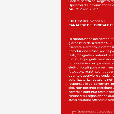
Società iscritta nel Registro de
Operatori di Comunicazione c
l’AGCOM al n. 20133
STILE TV HD in onda su:
CANALE 78 DEL DIGITALE T
La riproduzione dei contenuti
giornalistici della testata STI
riservata. Pertanto, è vietata l
riproduzione e l’uso, anche par
testi, fotografie, contenuti au
filmati, loghi, grafiche aziendal
pubblicitarie, con qualsiasi di
elettronico/digitale o per mez
fotocopie, registrazioni, cover
quanto è ascrivibile a copia n
autorizzata. La redazione non
responsabile dei commenti pr
sito. Non potendo esercitare 
controllo continuo resta dispo
eliminarli su segnalazione qual
stessi risultano offensivi e oltr