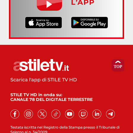
L’APP
Scarica l'app di STILE TV HD
STILE TV HD in onda su:
CANALE 78 DEL DIGITALE TERRESTRE
Testata iscritta nel Registro della Stampa presso il Tribunale di
Salerno al n. 34/2009