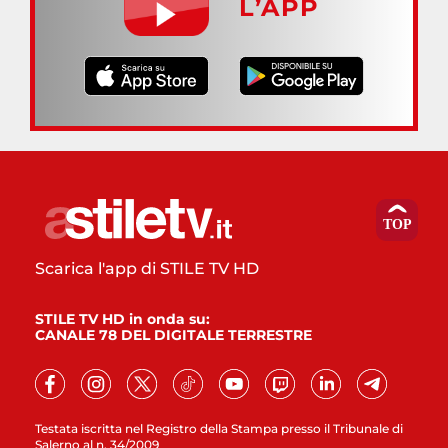
L’APP
Scarica l'app di STILE TV HD
STILE TV HD in onda su:
CANALE 78 DEL DIGITALE TERRESTRE
Testata iscritta nel Registro della Stampa presso il Tribunale di
Salerno al n. 34/2009