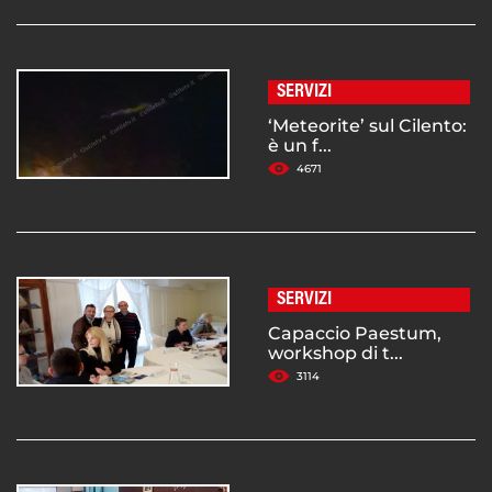
SERVIZI
‘Meteorite’ sul Cilento:
è un f...
4671
SERVIZI
Capaccio Paestum,
workshop di t...
3114