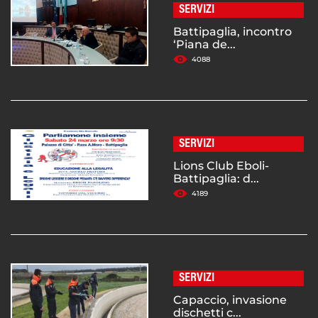
SERVIZI
Battipaglia, incontro
‘Piana de...
4088
SERVIZI
Lions Club Eboli-
Battipaglia: d...
4189
SERVIZI
Capaccio, invasione
dischetti c...