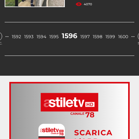
4070
1596
…
…
1592
1593
1594
1595
1597
1598
1599
1600
C.
SCARICA