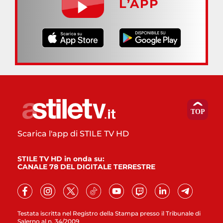
L’APP
Scarica l'app di STILE TV HD
STILE TV HD in onda su:
CANALE 78 DEL DIGITALE TERRESTRE
Testata iscritta nel Registro della Stampa presso il Tribunale di
Salerno al n. 34/2009