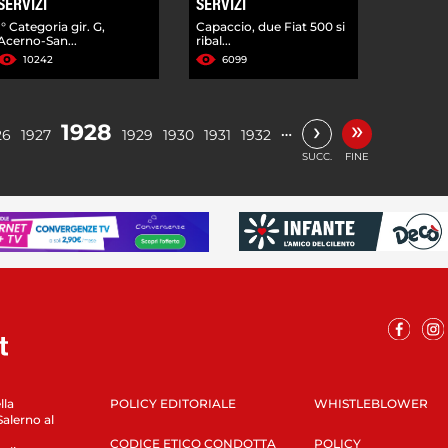
SERVIZI
SERVIZI
I° Categoria gir. G,
Capaccio, due Fiat 500 si
Acerno-San...
ribal...
10242
6099
»
›
1928
…
26
1927
1929
1930
1931
1932
SUCC.
FINE
lla
POLICY EDITORIALE
WHISTLEBLOWER
Salerno al
CODICE ETICO CONDOTTA
POLICY