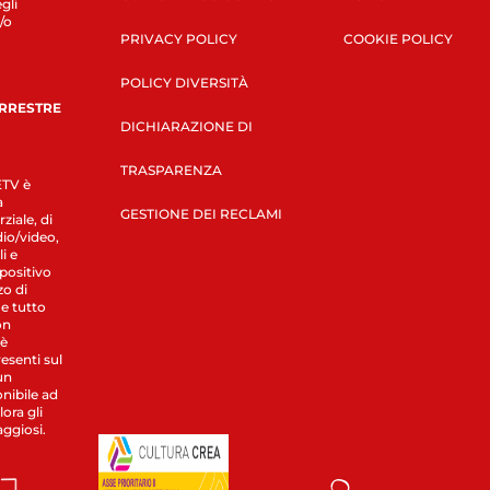
gli
/o
PRIVACY POLICY
COOKIE POLICY
POLICY DIVERSITÀ
ERRESTRE
DICHIARAZIONE DI
TRASPARENZA
LETV è
a
GESTIONE DEI RECLAMI
ziale, di
dio/video,
i e
spositivo
zo di
 e tutto
on
 è
esenti sul
un
nibile ad
ora gli
aggiosi.