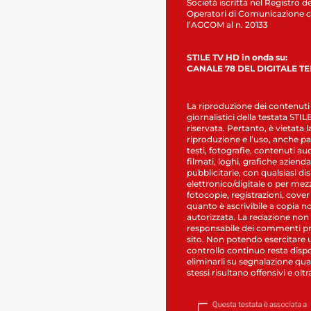
Società iscritta nel Registro de
Operatori di Comunicazione c
l’AGCOM al n. 20133
STILE TV HD in onda su:
CANALE 78 DEL DIGITALE T
La riproduzione dei contenuti
giornalistici della testata STI
riservata. Pertanto, è vietata l
riproduzione e l’uso, anche par
testi, fotografie, contenuti au
filmati, loghi, grafiche aziendal
pubblicitarie, con qualsiasi di
elettronico/digitale o per mez
fotocopie, registrazioni, cover
quanto è ascrivibile a copia n
autorizzata. La redazione non
responsabile dei commenti pr
sito. Non potendo esercitare 
controllo continuo resta dispo
eliminarli su segnalazione qual
stessi risultano offensivi e oltr