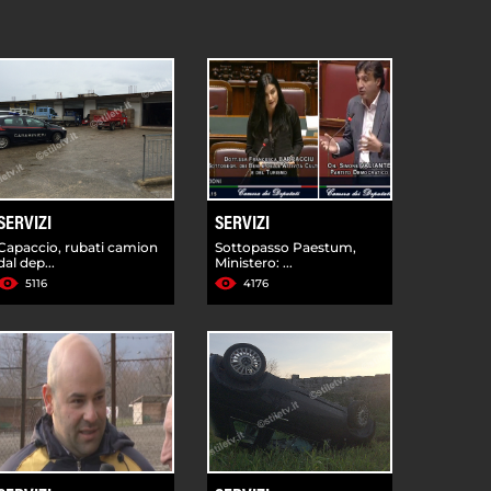
SERVIZI
SERVIZI
Capaccio, rubati camion
Sottopasso Paestum,
dal dep...
Ministero: ...
5116
4176