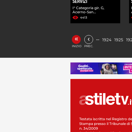
SERVIZI
I° Categoria gir. G,
Acerno-San...
4413
«
‹
…
1924
1925
19
INIZIO
PREC.
Testata iscritta nel Registro de
Stampa presso il Tribunale di 
n. 34/2009