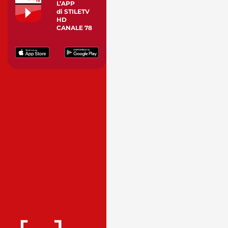
L’APP
di STILETV
HD
CANALE 78