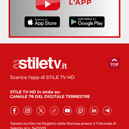
L’APP
Scarica l'app di STILE TV HD
STILE TV HD in onda su:
CANALE 78 DEL DIGITALE TERRESTRE
Testata iscritta nel Registro della Stampa presso il Tribunale di
Salerno al n. 34/2009