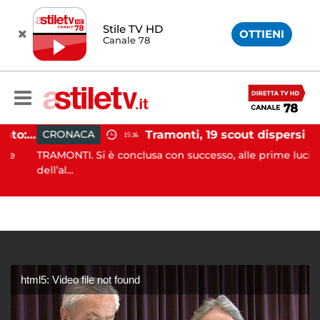
Stile TV HD
OTTIENI
Canale 78
Incidente agricolo nel Cilento: trattore si ribalta, muore 71enne
Tramonti, 19 scout dispersi in montagna salvati dai vigili del fuoco
CRONACA
15:14
TRAMONTI. Si è conclusa con successo, alle prime luci
dell’al...
html5: Video file not found