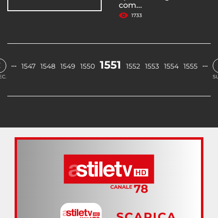
com...
1733
‹
1551
…
…
1547
1548
1549
1550
1552
1553
1554
1555
EC.
S
SCARICA