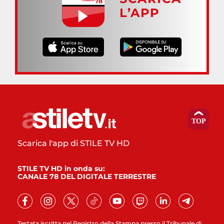
L’APP
Scarica l'app di STILE TV HD
STILE TV HD in onda su:
CANALE 78 DEL DIGITALE TERRESTRE
Testata iscritta nel Registro della Stampa presso il Tribunale di