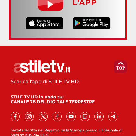
L’APP
Scarica l'app di STILE TV HD
STILE TV HD in onda su:
CANALE 78 DEL DIGITALE TERRESTRE
Testata iscritta nel Registro della Stampa presso il Tribunale di
Salerno al n. 34/2009