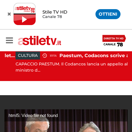
Stile TV HD
OTTIENI
Canale 78
Martina Carbonaro, braccialetto elettronico per i genitori della 14enne uccisa dall'ex
Paestum, Codacons scrive al ministro Giuli: "Rilanciare scavi dell'Anfiteatro nell'area archeologica"
CULTURA
10:54
CAPACCIO PAESTUM. Il Codancos lancia un appello al
ministro d...
html5: Video file not found