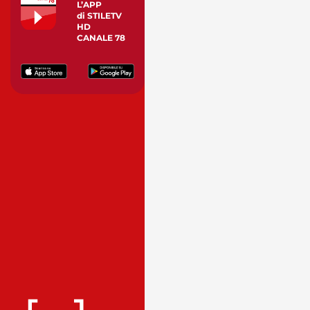
L’APP
di STILETV
HD
CANALE 78