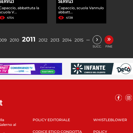
SERVIZI
SERVIZI
Capaccio, abbattuta la
Capaccio, scuola Vannulo
scuola V...
abbatt...
4154
4138
»
›
2011
…
009
2010
2012
2013
2014
2015
SUCC.
FINE
lla
POLICY EDITORIALE
WHISTLEBLOWER
Salerno al
CODICE ETICO CONDOTTA
POLICY