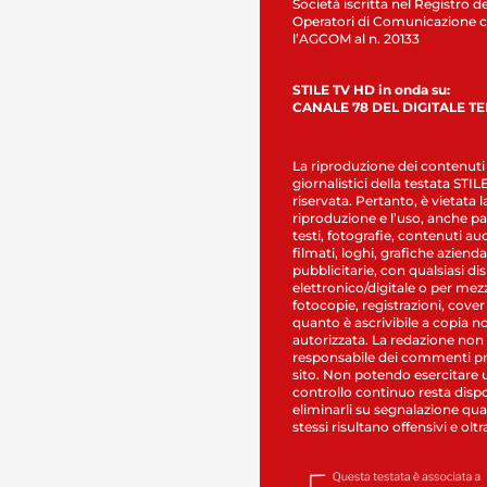
Società iscritta nel Registro de
Operatori di Comunicazione c
l’AGCOM al n. 20133
STILE TV HD in onda su:
CANALE 78 DEL DIGITALE T
La riproduzione dei contenuti
giornalistici della testata STI
riservata. Pertanto, è vietata l
riproduzione e l’uso, anche par
testi, fotografie, contenuti au
filmati, loghi, grafiche aziendal
pubblicitarie, con qualsiasi di
elettronico/digitale o per mez
fotocopie, registrazioni, cover
quanto è ascrivibile a copia n
autorizzata. La redazione non
responsabile dei commenti pr
sito. Non potendo esercitare 
controllo continuo resta dispo
eliminarli su segnalazione qual
stessi risultano offensivi e oltr