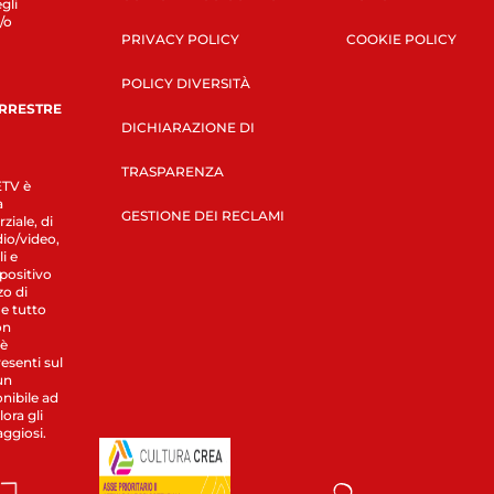
gli
/o
PRIVACY POLICY
COOKIE POLICY
POLICY DIVERSITÀ
ERRESTRE
DICHIARAZIONE DI
TRASPARENZA
LETV è
a
GESTIONE DEI RECLAMI
ziale, di
dio/video,
i e
spositivo
zo di
 e tutto
on
 è
esenti sul
un
nibile ad
ora gli
aggiosi.