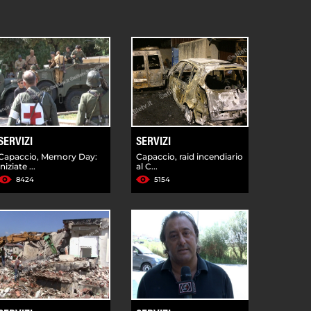
SERVIZI
SERVIZI
Capaccio, Memory Day:
Capaccio, raid incendiario
iniziate ...
al C...
8424
5154