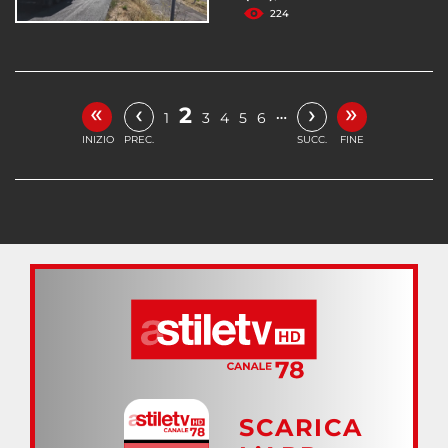
224
«
»
‹
›
2
…
1
3
4
5
6
INIZIO
PREC.
SUCC.
FINE
SCARICA