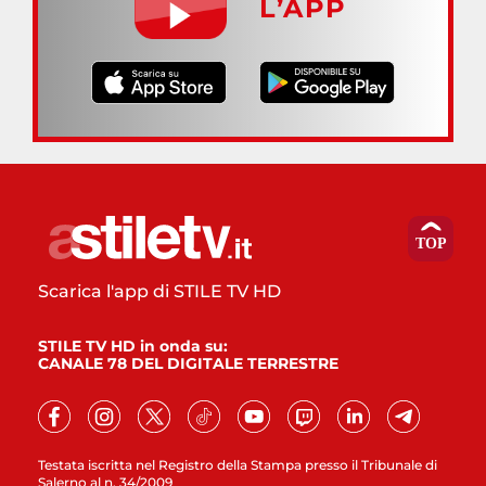
L’APP
Scarica l'app di STILE TV HD
STILE TV HD in onda su:
CANALE 78 DEL DIGITALE TERRESTRE
Testata iscritta nel Registro della Stampa presso il Tribunale di
Salerno al n. 34/2009