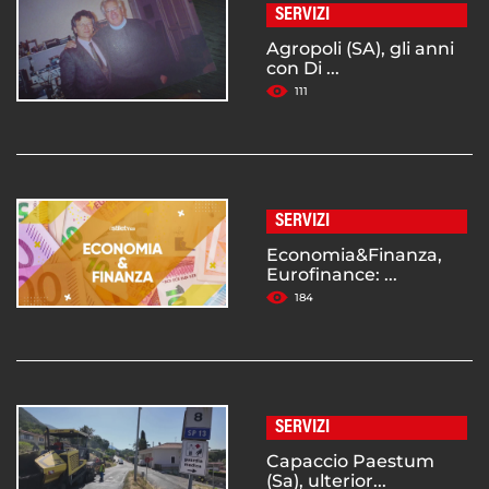
SERVIZI
Agropoli (SA), gli anni
con Di ...
111
SERVIZI
Economia&Finanza,
Eurofinance: ...
184
SERVIZI
Capaccio Paestum
(Sa), ulterior...