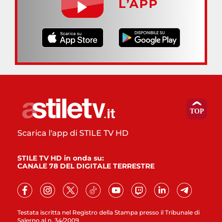
L’APP
Scarica l'app di STILE TV HD
STILE TV HD in onda su:
CANALE 78 DEL DIGITALE TERRESTRE
Testata iscritta nel Registro della Stampa presso il Tribunale di
Salerno al n. 34/2009